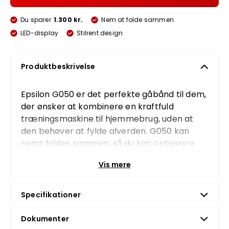
Du sparer
1.300 kr.
Nem at folde sammen
LED-display
Stilrent design
Produktbeskrivelse
Epsilon G050 er det perfekte gåbånd til dem,
der ønsker at kombinere en kraftfuld
træningsmaskine til hjemmebrug, uden at
den behøver at fylde alverden. G050 kan
nemt foldes sammen, så du kan opbevare
den under sengen eller i skabet. Gåbåndet
Vis mere
har et stilfuldt design, der passer ind i ethvert
hjem.
Specifikationer
Den er nem at komme i gang med og nem at
bruge - og den larmer ikke meget, når den er
Dokumenter
i brug. Armlænet kan foldes op, hvis du