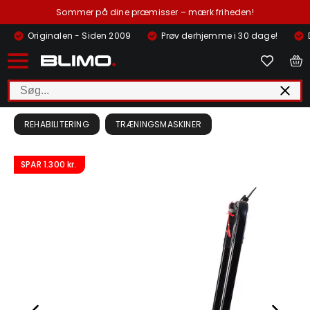
Sommer på dine præmisser – mærk friheden!
Originalen - Siden 2009
Prøv derhjemme i 30 dage!
REHABILITERING
TRÆNINGSMASKINER
SPAR
1.300 kr.