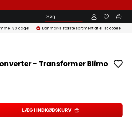
Søg
emme i 30 dage!
Danmarks største sortiment af el-scootere!
onverter - Transformer Blimo
LÆG I INDKØBSKURV