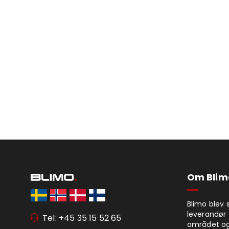
Om Blim
Blimo blev 
leverandør 
Tel: +45 35 15 52 65
området og