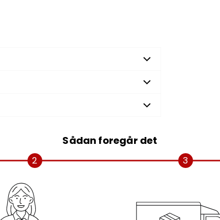
Sådan foregår det
2
3