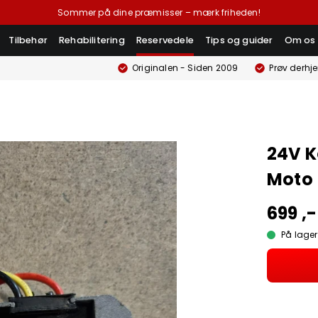
Sommer på dine præmisser – mærk friheden!
Tilbehør
Rehabilitering
Reservedele
Tips og guider
Om os
Originalen - Siden 2009
Prøv derhj
24V K
Moto
699 ,-
På lager