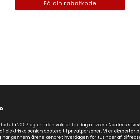
Få din rabatkode
o
startet i 2007 og er siden vokset til i dag at være Nordens størs
af elektriske seniorscootere til privatpersoner. Vi er eksperter 
 har gennem årene ændret hverdagen for tusinder af tilfreds