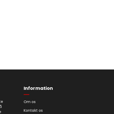
Information
te
Om os
på
Kontakt os
e