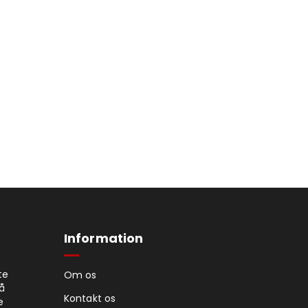
Information
te
Om os
på
Kontakt os
e