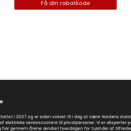
Få din rabatkode
o
startet i 2007 og er siden vokset til i dag at være Nordens størs
af elektriske seniorscootere til privatpersoner. Vi er eksperter 
 har gennem årene ændret hverdagen for tusinder af tilfreds