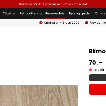
Sommer på dine præmisser – mærk friheden!
Tilbehør
Rehabilitering
Reservedele
Tips og guider
Om os
Originalen - Siden 2009
Prøv derhj
Blimo
70 ,-
Ikke på 