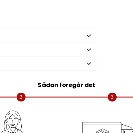
Sådan foregår det
2
3