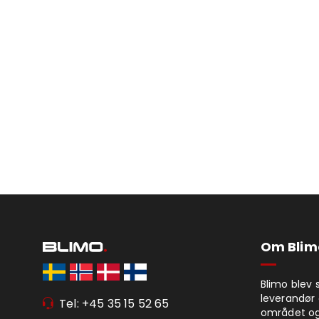
Om Blim
Blimo blev 
leverandør 
Tel: +45 35 15 52 65
området og