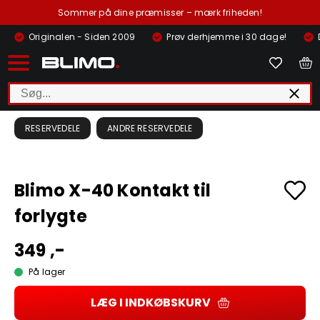
Sommer på dine præmisser – mærk friheden!
Originalen - Siden 2009
Prøv derhjemme i 30 dage!
RESERVEDELE
ANDRE RESERVEDELE
Blimo X-40 Kontakt til
forlygte
349 ,-
På lager
LÆG I INDKØBSKURV