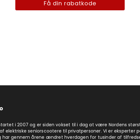
Få din rabatkode
o
startet i 2007 og er siden vokset til i dag at være Nordens størs
af elektriske seniorscootere til privatpersoner. Vi er eksperter 
 har gennem årene ændret hverdagen for tusinder af tilfreds