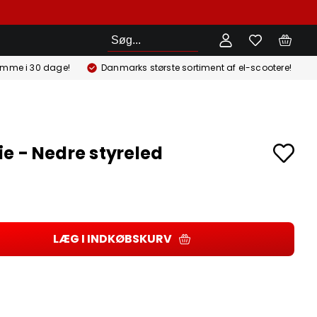
Søg
emme i 30 dage!
Danmarks største sortiment af el-scootere!
e - Nedre styreled
LÆG I INDKØBSKURV