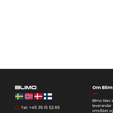
Om Blim
Blimo blev 
leverandør 
Tel: +45 35 15 52 65
området og