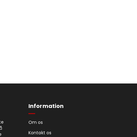
Information
te
Om os
på
Kontakt os
e