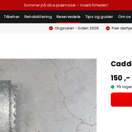
Sommer på dine præmisser – mærk friheden!
Tilbehør
Rehabilitering
Reservedele
Tips og guider
Om os
Originalen - Siden 2009
Prøv derhj
Caddi
150 ,-
På lager