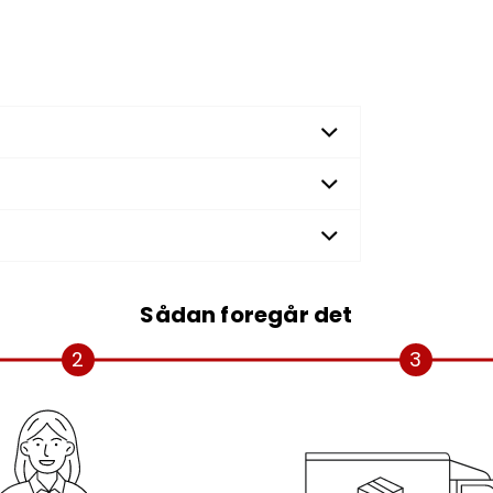
Sådan foregår det
2
3