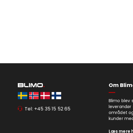
Om Blim
Blimo blev 
leverandør 
Tel: +45 35 15 52 65
området og
kunder med
Læs mere 