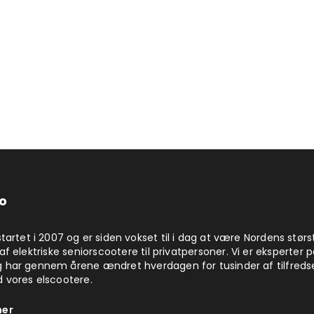
o
startet i 2007 og er siden vokset til i dag at være Nordens størs
af elektriske seniorscootere til privatpersoner. Vi er eksperter 
 har gennem årene ændret hverdagen for tusinder af tilfreds
 vores elscootere.
her