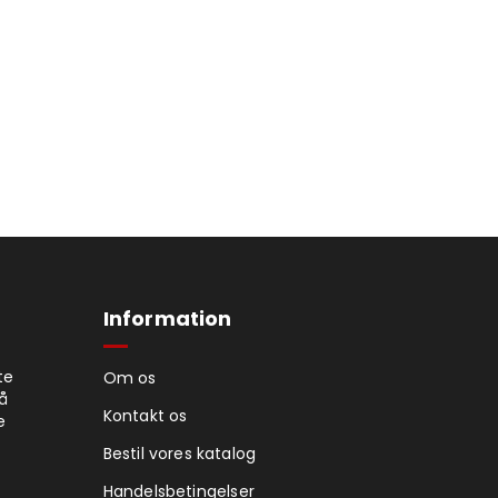
Information
te
Om os
på
Kontakt os
e
Bestil vores katalog
Handelsbetingelser