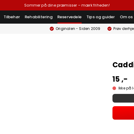
Sommer på dine præmisser – mærk friheden!
Tilbehør
Rehabilitering
Reservedele
Tips og guider
Om os
Originalen - Siden 2009
Prøv derhj
Caddi
15 ,-
Ikke på 