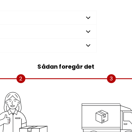
Sådan foregår det
2
3