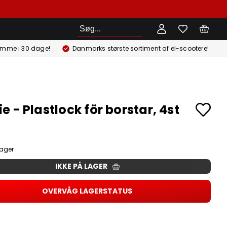
Søg
emme i 30 dage!
Danmarks største sortiment af el-scootere!
e - Plastlock för borstar, 4st
lager
IKKE PÅ LAGER
OVERVÅG LAGERSTATUS