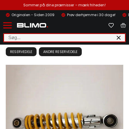
Sommer på dine præmisser – mærk friheden!
Originalen - Siden 2009
Prøv derhjemme i 30 dage!
RESERVEDELE
ANDRE RESERVEDELE