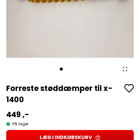
Forreste støddæmper til x-
1400
449 ,-
På lager
LÆG I INDKØBSKURV