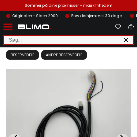
Sommer på dine præmisser – mærk friheden!
Originalen - Siden 2009
Prøv derhjemme i 30 dage!
RESERVEDELE
ANDRE RESERVEDELE