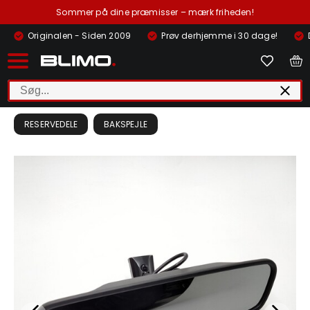
Sommer på dine præmisser – mærk friheden!
Originalen - Siden 2009
Prøv derhjemme i 30 dage!
RESERVEDELE
BAKSPEJLE