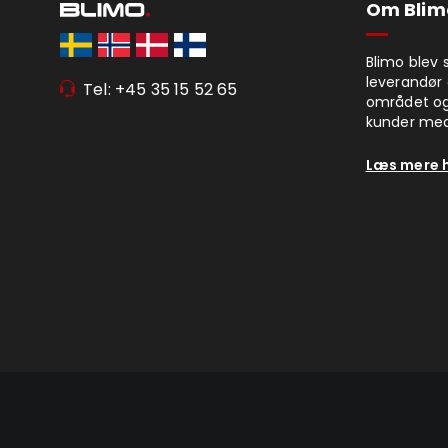
Om Blim
Blimo blev 
leverandør 
Tel: +45 35 15 52 65
området og
kunder med
Læs mere 