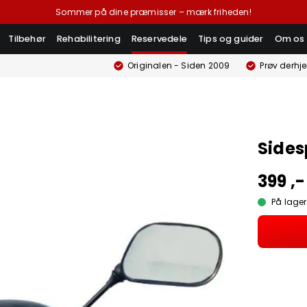
Sommer på dine præmisser – mærk friheden!
Tilbehør
Rehabilitering
Reservedele
Tips og guider
Om os
Originalen - Siden 2009
Prøv derhj
Sides
399 ,-
På lager