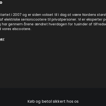
o
startet i 2007 og er siden vokset til i dag at være Nordens størs
af elektriske seniorscootere til privatpersoner. Vi er eksperter 
 har gennem årene ændret hverdagen for tusinder af tilfreds
 vores elscootere.
her
Køb og betal sikkert hos os