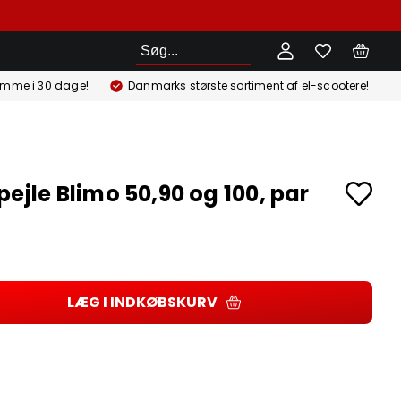
Søg
emme i 30 dage!
Danmarks største sortiment af el-scootere!
pejle Blimo 50,90 og 100, par
LÆG I INDKØBSKURV