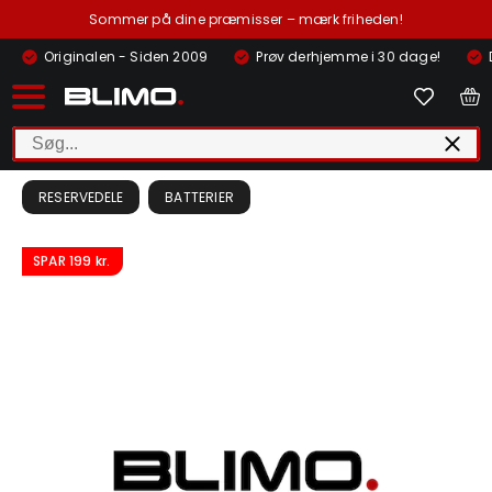
Sommer på dine præmisser – mærk friheden!
Originalen - Siden 2009
Prøv derhjemme i 30 dage!
RESERVEDELE
BATTERIER
SPAR
199 kr.