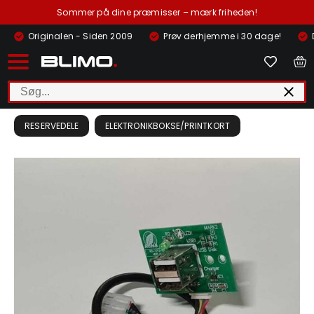
Sommer på dine præmisser – mærk friheden!
Originalen - Siden 2009
Prøv derhjemme i 30 dage!
RESERVEDELE
ELEKTRONIKBOKSE/PRINTKORT