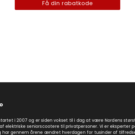
Få din rabatkode
o
startet i 2007 og er siden vokset til i dag at være Nordens størs
af elektriske seniorscootere til privatpersoner. Vi er eksperter 
 har gennem årene ændret hverdagen for tusinder af tilfreds