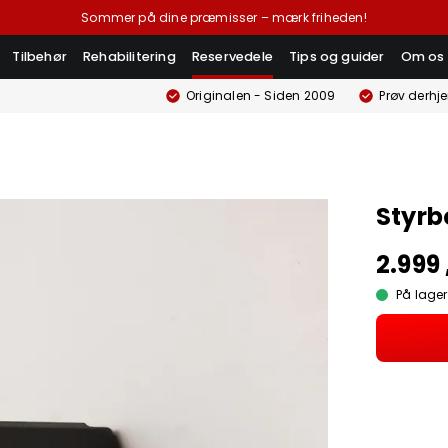
Sommer på dine præmisser – mærk friheden!
Tilbehør
Rehabilitering
Reservedele
Tips og guider
Om os
Originalen - Siden 2009
Prøv derhj
Styrb
2.999 
På lager