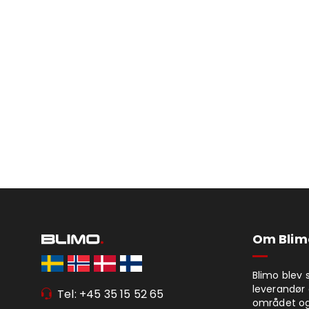
Om Blim
Blimo blev 
leverandør 
Tel: +45 35 15 52 65
området og