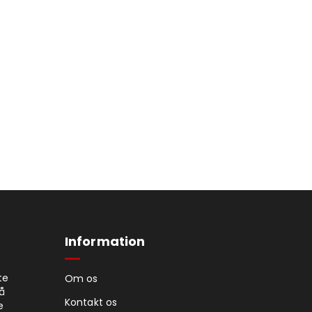
Information
te
Om os
på
Kontakt os
e