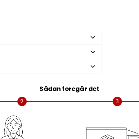
Sådan foregår det
2
3