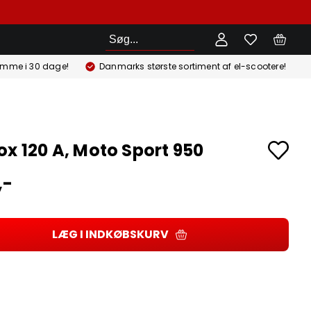
Søg
emme i 30 dage!
Danmarks største sortiment af el-scootere!
ox 120 A, Moto Sport 950
,-
LÆG I INDKØBSKURV