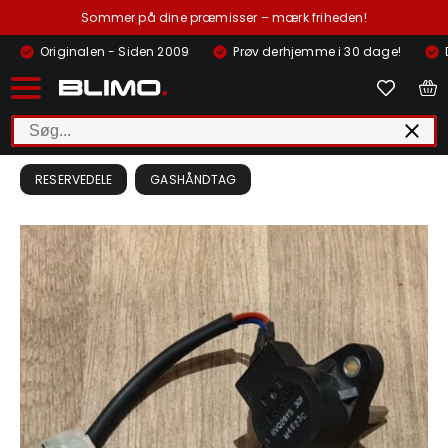
Sommer på dine præmisser – mærk friheden!
Originalen - Siden 2009
Prøv derhjemme i 30 dage!
RESERVEDELE
GASHÅNDTAG