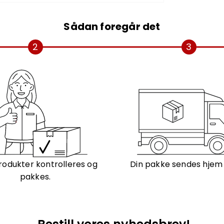
Sådan foregår det
2
3
rodukter kontrolleres og
Din pakke sendes hjem ti
pakkes.