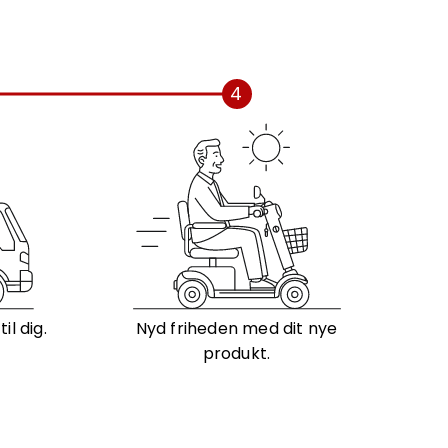
4
l dig.
Nyd friheden med dit nye
produkt.