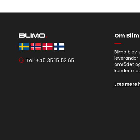
Om Blim
Blimo blev 
leverandør 
Tel: +45 35 15 52 65
området og
kunder med
Læs mere 