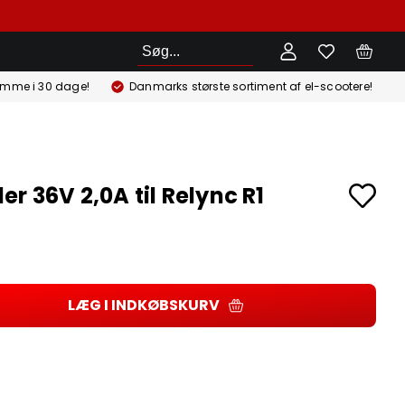
Søg
emme i 30 dage!
Danmarks største sortiment af el-scootere!
er 36V 2,0A til Relync R1
LÆG I INDKØBSKURV