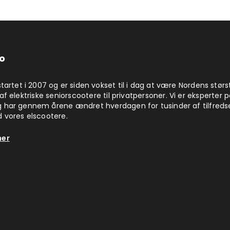
o
startet i 2007 og er siden vokset til i dag at være Nordens størs
af elektriske seniorscootere til privatpersoner. Vi er eksperter 
 har gennem årene ændret hverdagen for tusinder af tilfreds
 vores elscootere.
her