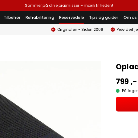
Sommer på dine præmisser – mærk friheden!
Tilbehør
Rehabilitering
Reservedele
Tips og guider
Om os
Originalen - Siden 2009
Prøv derhj
Oplad
799 ,-
På lager