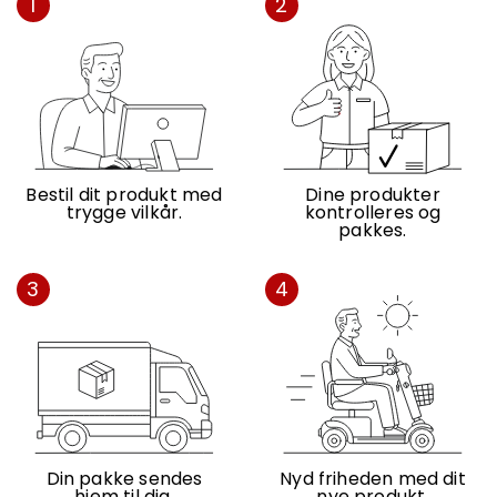
1
2
Bestil dit produkt med
Dine produkter
trygge vilkår.
kontrolleres og
pakkes.
3
4
Din pakke sendes
Nyd friheden med dit
hjem til dig.
nye produkt.