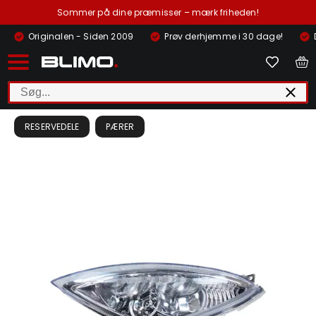
Sommer på dine præmisser – mærk friheden!
Originalen - Siden 2009
Prøv derhjemme i 30 dage!
RESERVEDELE
PÆRER