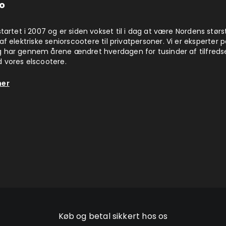
o
startet i 2007 og er siden vokset til i dag at være Nordens størs
af elektriske seniorscootere til privatpersoner. Vi er eksperter 
 har gennem årene ændret hverdagen for tusinder af tilfreds
 vores elscootere.
her
Køb og betal sikkert hos os