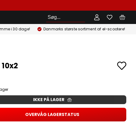
Søg
emme i 30 dage!
Danmarks største sortiment af el-scootere!
 10x2
lager
IKKE PÅ LAGER
OVERVÅG LAGERSTATUS