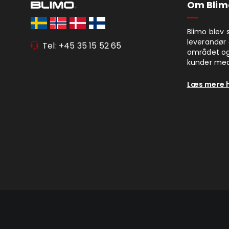
Om Blim
Blimo blev 
leverandør 
Tel: +45 35 15 52 65
området og
kunder med
Læs mere 