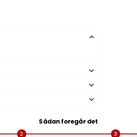
Sådan foregår det
2
3