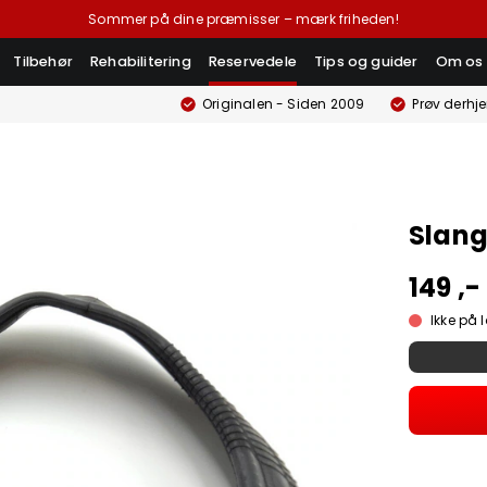
Sommer på dine præmisser – mærk friheden!
Tilbehør
Rehabilitering
Reservedele
Tips og guider
Om os
Originalen - Siden 2009
Prøv derhj
Slang
149 ,-
Ikke på 