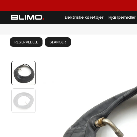
Elektriske køretøjer
Hjælpemidler
RESERVEDELE
SLANGER