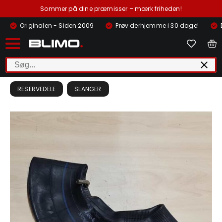
Sommer på dine præmisser – mærk friheden!
Originalen - Siden 2009
Prøv derhjemme i 30 dage!
RESERVEDELE
SLANGER