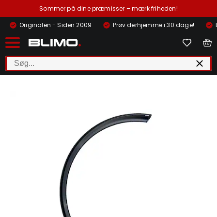
Sommer på dine præmisser – mærk friheden!
Originalen - Siden 2009
Prøv derhjemme i 30 dage!