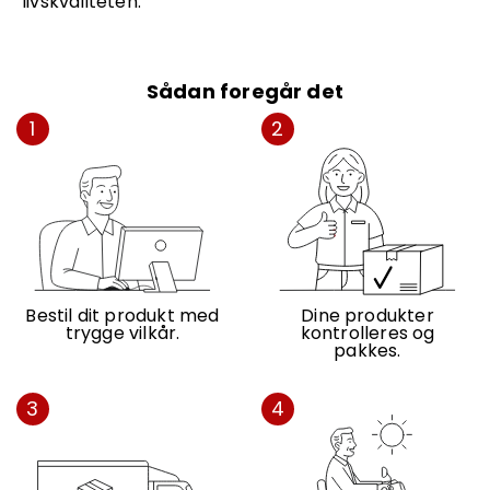
livskvaliteten.
Sådan foregår det
1
2
Bestil dit produkt med
Dine produkter
trygge vilkår.
kontrolleres og
pakkes.
3
4