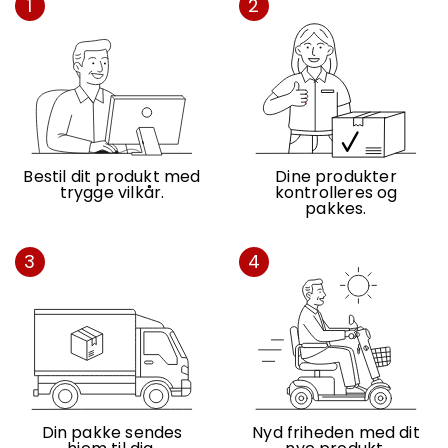
1
2
Bestil dit produkt med
Dine produkter
trygge vilkår.
kontrolleres og
pakkes.
3
4
Din pakke sendes
Nyd friheden med dit