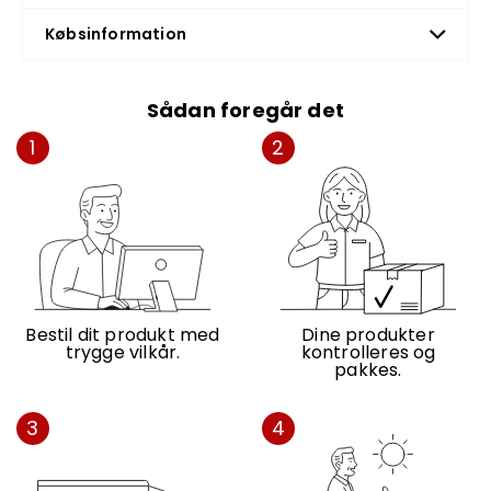
Sport-8 SUV
Eco-3
Købsinformation
Classic-7
Sådan foregår det
Passer ikke til cykelmodellerne Travel,
Longtail, Tricycle Pro, Elegant, Commute og
1
2
Cargo.
Pakken indeholder:
YWS Godkendt Ringlås bred
Kæde 120 cm til YWS ringlås
Bestil dit produkt med
Dine produkter
trygge vilkår.
kontrolleres og
pakkes.
3
4