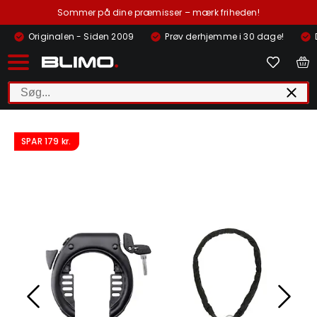
Sommer på dine præmisser – mærk friheden!
Originalen - Siden 2009
Prøv derhjemme i 30 dage!
SPAR
179 kr.