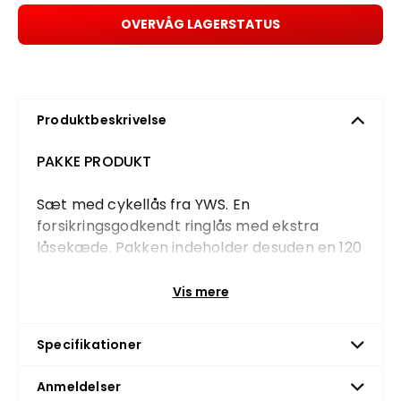
OVERVÅG LAGERSTATUS
Produktbeskrivelse
PAKKE PRODUKT
Sæt med cykellås fra YWS. En
forsikringsgodkendt ringlås med ekstra
låsekæde. Pakken indeholder desuden en 120
cm lang kæde, der passer til ringlåsen.
Vis mere
Låsen passer til følgende modeller fra
evobike:
Specifikationer
Sport-8
Sport-8 mid drive
Anmeldelser