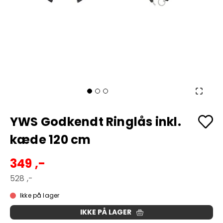
YWS Godkendt Ringlås inkl.
kæde 120 cm
349 ,-
528 ,-
Ikke på lager
IKKE PÅ LAGER